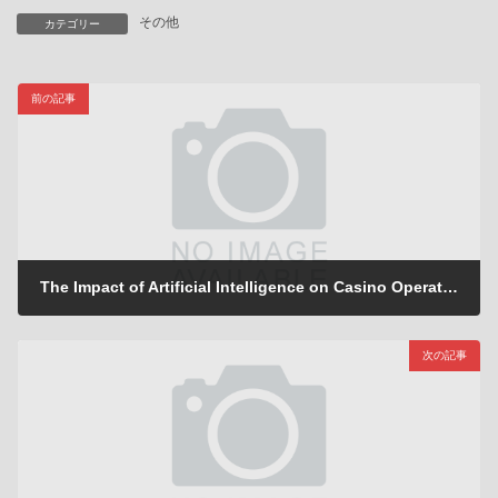
その他
カテゴリー
前の記事
The Impact of Artificial Intelligence on Casino Operations
2025年10月31日
次の記事