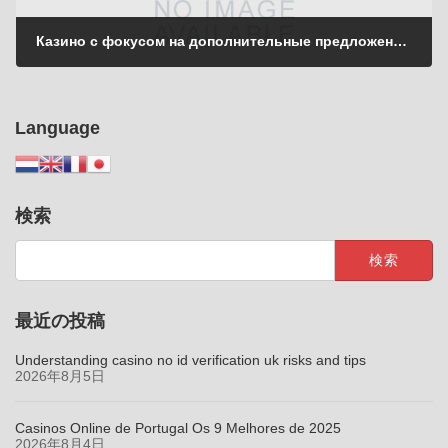
Казино с фокусом на дополнительные предложения и промоакции
2025年10月29日
Language
検索
検
索:
最近の投稿
Understanding casino no id verification uk risks and tips
2026年8月5日
Casinos Online de Portugal Os 9 Melhores de 2025
2026年8月4日