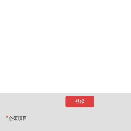
*
郵便番号
*
国
*
Phone
*
メール
*
必須項目