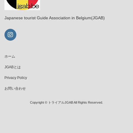
Japanese tourist Guide Association in Belgium(JGAB)
ホーム
JGABとは
Privacy Policy
お問い合わせ
Copyright © トライアルJGAB All Rights Reserved.