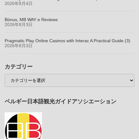
2026年8月4日
Bónus, MB WAY e Reviews
2026年8月3日
Pragmatic Play Online Casinos with Interac A Practical Guide (3)
2026年8月3日
カテゴリー
カ
テ
ゴ
リ
ー
ベルギー日本語観光ガイドアソシエーション